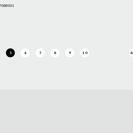
6708B001
5
6
7
8
9
10