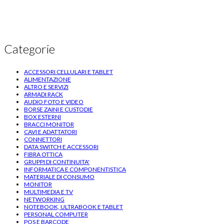
Categorie
ACCESSORI CELLULARI E TABLET
ALIMENTAZIONE
ALTRO E SERVIZI
ARMADI RACK
AUDIO FOTO E VIDEO
BORSE ZAINI E CUSTODIE
BOX ESTERNI
BRACCI MONITOR
CAVI E ADATTATORI
CONNETTORI
DATA SWITCH E ACCESSORI
FIBRA OTTICA
GRUPPI DI CONTINUITA'
INFORMATICA E COMPONENTISTICA
MATERIALE DI CONSUMO
MONITOR
MULTIMEDIA E TV
NETWORKING
NOTEBOOK, ULTRABOOK E TABLET
PERSONAL COMPUTER
POS E BARCODE