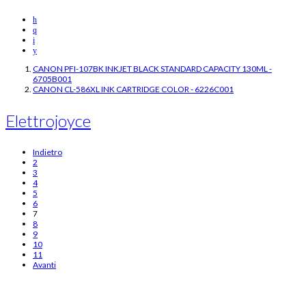
CANON PFI-107BK INKJET BLACK STANDARD CAPACITY 130ML -
6705B001
CANON CL-586XL INK CARTRIDGE COLOR - 6226C001
Elettrojoyce
Indietro
2
3
4
5
6
7
8
9
10
11
Avanti