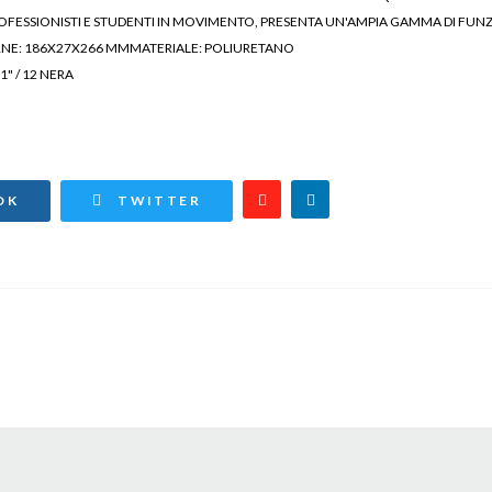
OFESSIONISTI E STUDENTI IN MOVIMENTO, PRESENTA UN'AMPIA GAMMA DI FUNZ
RNE: 186X27X266 MMMATERIALE: POLIURETANO
1" / 12 NERA
todie tablet, protezione dispositivi, cover smartphone, elettrojoyce, accessori tecnolo
OK
TWITTER
O