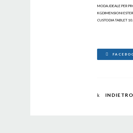
MODA.IDEALE PER PR
KGDIMENSIONI ESTE
CUSTODIA TABLET 10.
custodie cellulari, cus
FACEBO
INDIETR