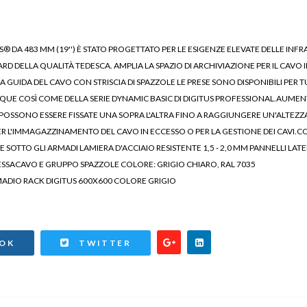
S® DA 483 MM (19'') È STATO PROGETTATO PER LE ESIGENZE ELEVATE DELLE INFR
D DELLA QUALITÀ TEDESCA. AMPLIA LA SPAZIO DI ARCHIVIAZIONE PER IL CAVO
A GUIDA DEL CAVO CON STRISCIA DI SPAZZOLE LE PRESE SONO DISPONIBILI PER T
UNIQUE COSÌ COME DELLA SERIE DYNAMIC BASIC DI DIGITUS PROFESSIONAL.AUMENT
 POSSONO ESSERE FISSATE UNA SOPRA L'ALTRA FINO A RAGGIUNGERE UN'ALTEZZ
PER L'IMMAGAZZINAMENTO DEL CAVO IN ECCESSO O PER LA GESTIONE DEI CAVI
E SOTTO GLI ARMADI LAMIERA D'ACCIAIO RESISTENTE 1,5 - 2,0 MM PANNELLI LAT
SSACAVO E GRUPPO SPAZZOLE COLORE: GRIGIO CHIARO, RAL 7035
ADIO RACK DIGITUS 600X600 COLORE GRIGIO
OK
TWITTER