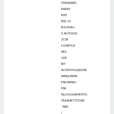
STANDARD
RADIO:
IEEE
802.11
B/G/N/AC,
2,4G/5GHZ,
2T2R
CODIFICA
AES
128
BIT
AUTENTICAZIONE
WPA2/WPA-
PSK/WPA2-
PSK
ALLOGGIAMENTO:
TRASMETTITORE
- ABS
/