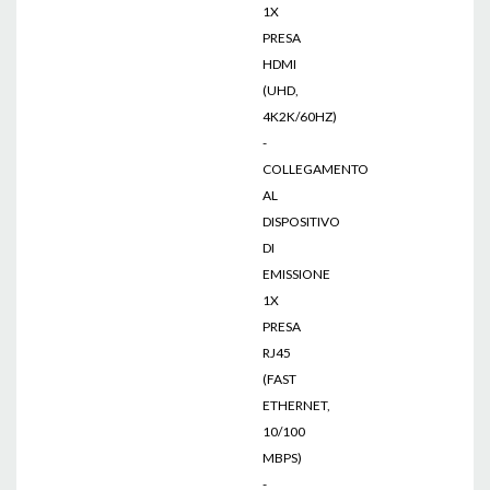
1X
PRESA
HDMI
(UHD,
4K2K/60HZ)
-
COLLEGAMENTO
AL
DISPOSITIVO
DI
EMISSIONE
1X
PRESA
RJ45
(FAST
ETHERNET,
10/100
MBPS)
-