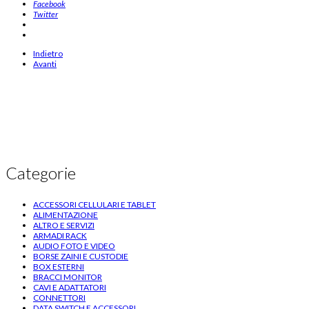
Facebook
Twitter
Indietro
Avanti
Categorie
ACCESSORI CELLULARI E TABLET
ALIMENTAZIONE
ALTRO E SERVIZI
ARMADI RACK
AUDIO FOTO E VIDEO
BORSE ZAINI E CUSTODIE
BOX ESTERNI
BRACCI MONITOR
CAVI E ADATTATORI
CONNETTORI
DATA SWITCH E ACCESSORI