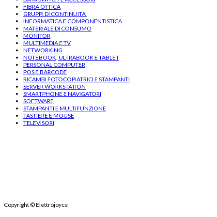
FIBRA OTTICA
GRUPPI DI CONTINUITA'
INFORMATICA E COMPONENTISTICA
MATERIALE DI CONSUMO
MONITOR
MULTIMEDIA E TV
NETWORKING
NOTEBOOK, ULTRABOOK E TABLET
PERSONAL COMPUTER
POS E BARCODE
RICAMBI FOTOCOPIATRICI E STAMPANTI
SERVER WORKSTATION
SMARTPHONE E NAVIGATORI
SOFTWARE
STAMPANTI E MULTIFUNZIONE
TASTIERE E MOUSE
TELEVISORI
Copyright
© Elettrojoyce