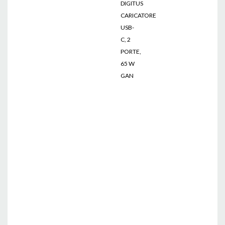
DIGITUS
CARICATORE
USB-
C, 2
PORTE,
65 W
GAN
caricatori
cellulari,
caricatori
tablet,
ricarica
rapida,
cavi
USB,
elettrojoyce,
accessori
dispositivi
mobili