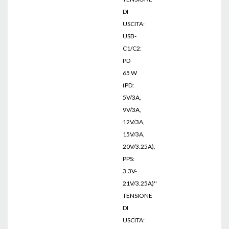
DI
USCITA:
USB-
C1/C2:
PD
65 W
(PD:
5V/3A,
9V/3A,
12V/3A,
15V/3A,
20V/3.25A),
PPS:
3.3V-
21V/3.25A)''
TENSIONE
DI
USCITA: