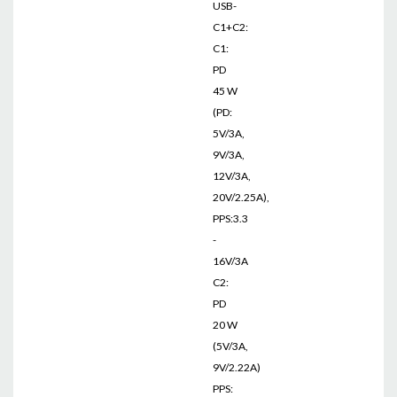
USB-
C1+C2:
C1:
PD
45 W
(PD:
5V/3A,
9V/3A,
12V/3A,
20V/2.25A),
PPS:3.3
-
16V/3A
C2:
PD
20 W
(5V/3A,
9V/2.22A)
PPS: