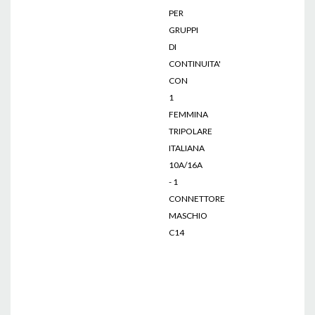
PER
GRUPPI
DI
CONTINUITA'
CON
1
FEMMINA
TRIPOLARE
ITALIANA
10A/16A
- 1
CONNETTORE
MASCHIO
C14
adattatori
di
alimentazione,
vendita