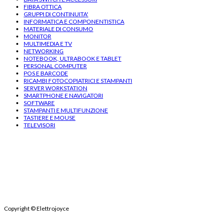
FIBRA OTTICA
GRUPPI DI CONTINUITA'
INFORMATICA E COMPONENTISTICA
MATERIALE DI CONSUMO
MONITOR
MULTIMEDIA E TV
NETWORKING
NOTEBOOK, ULTRABOOK E TABLET
PERSONAL COMPUTER
POS E BARCODE
RICAMBI FOTOCOPIATRICI E STAMPANTI
SERVER WORKSTATION
SMARTPHONE E NAVIGATORI
SOFTWARE
STAMPANTI E MULTIFUNZIONE
TASTIERE E MOUSE
TELEVISORI
Copyright
© Elettrojoyce