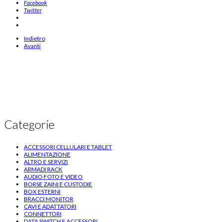
Facebook
Twitter
Indietro
Avanti
Categorie
ACCESSORI CELLULARI E TABLET
ALIMENTAZIONE
ALTRO E SERVIZI
ARMADI RACK
AUDIO FOTO E VIDEO
BORSE ZAINI E CUSTODIE
BOX ESTERNI
BRACCI MONITOR
CAVI E ADATTATORI
CONNETTORI
DATA SWITCH E ACCESSORI