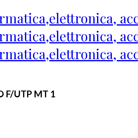
 F/UTP MT 1
ssori connettività, offerte cavi schermati