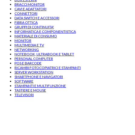
BRACCI MONITOR
CAVI E ADATTATORI
CONNETTORI
DATA SWITCH E ACCESSORI
FIBRA OTTICA
GRUPPI DI CONTINUITA'
INFORMATICA E COMPONENTISTICA
MATERIALE DI CONSUMO
MONITOR
MULTIMEDIA E TV
NETWORKING
NOTEBOOK, ULTRABOOK E TABLET
PERSONAL COMPUTER
POS E BARCODE
RICAMBI FOTOCOPIATRICI E STAMPANTI
SERVER WORKSTATION
SMARTPHONE E NAVIGATORI
SOFTWARE
STAMPANTI E MULTIFUNZIONE
TASTIERE E MOUSE
TELEVISORI