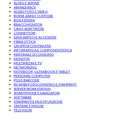
ALTRO E SERVIZI
ARMADI RACK
AUDIO FOTO E VIDEO
BORSE ZAINI E CUSTODIE
BOX ESTERNI
BRACCI MONITOR
CAVI E ADATTATORI
CONNETTORI
DATA SWITCH E ACCESSORI
FIBRA OTTICA
GRUPPI DI CONTINUITA'
INFORMATICA E COMPONENTISTICA
MATERIALE DI CONSUMO
MONITOR
MULTIMEDIA E TV
NETWORKING
NOTEBOOK, ULTRABOOK E TABLET
PERSONAL COMPUTER
POS E BARCODE
RICAMBI FOTOCOPIATRICI E STAMPANTI
SERVER WORKSTATION
SMARTPHONE E NAVIGATORI
SOFTWARE
STAMPANTI E MULTIFUNZIONE
TASTIERE E MOUSE
TELEVISORI