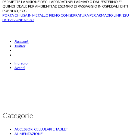
PERMETTE LA VISIONE DEGLI APPARATI NELL'ARMADIO DALL'ESTERNO.E'
QUINDI IDEALE PER AMBIENTI AD ESEMPIO DI PASSAGGIO IN OSPEDALI, ENTI
PUBBLICI, ECC.
PORTA CHIUSA IN METALLO PIENO CON SERRATURA PER ARMADIO LINK 12U
LK 1912UNF NERO
porte per armadi rack, porte per rack, ricambi per armadi rack, porte di ricambio
per armadi rack, Porte Armadi Rack, Sicurezza Rack, Accessori
Personalizzazione, elettrojoyce.com
Facebook
Twitter
Indietro
Avanti
Categorie
ACCESSORI CELLULARI E TABLET
ALIMENTAZIONE