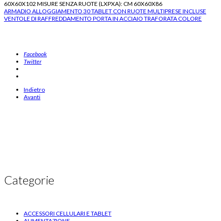
60X60X102 MISURE SENZA RUOTE (LXPXA): CM 60X60X86
ARMADIO ALLOGGIAMENTO 30 TABLET CON RUOTE MULTIPRESE INCLUSE
VENTOLE DI RAFFREDDAMENTO PORTA IN ACCIAIO TRAFORATA COLORE
armadio rack, armadi rack, armadio rack ricarica notebook, ricarica notebook,
armadio ricarica tabletr, Armadi Ricarica, Stazioni Ricarica Notebook,
Caricabatterie Tablet, Soluzioni Didattiche, elettrojoyce.com
Facebook
Twitter
Indietro
Avanti
Categorie
ACCESSORI CELLULARI E TABLET
ALIMENTAZIONE