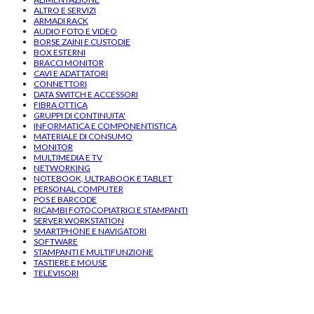
ALTRO E SERVIZI
ARMADI RACK
AUDIO FOTO E VIDEO
BORSE ZAINI E CUSTODIE
BOX ESTERNI
BRACCI MONITOR
CAVI E ADATTATORI
CONNETTORI
DATA SWITCH E ACCESSORI
FIBRA OTTICA
GRUPPI DI CONTINUITA'
INFORMATICA E COMPONENTISTICA
MATERIALE DI CONSUMO
MONITOR
MULTIMEDIA E TV
NETWORKING
NOTEBOOK, ULTRABOOK E TABLET
PERSONAL COMPUTER
POS E BARCODE
RICAMBI FOTOCOPIATRICI E STAMPANTI
SERVER WORKSTATION
SMARTPHONE E NAVIGATORI
SOFTWARE
STAMPANTI E MULTIFUNZIONE
TASTIERE E MOUSE
TELEVISORI