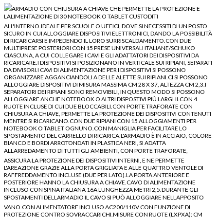
ARMADIO CON CHIUSURA A CHIAVE CHE PERMETTE LA PROTEZIONE E
LALIMENTAZIONE DI 30 NOTEBOOK O TABLET CUSTODITI
ALL'INTERNO.IDEALE PER SCUOLE O UFFICI, DOVE SI NECESSITI DI UN POSTO
SICURO IN CUI ALLOGGIARE DISPOSITIVI ELETTRONICI, DANDO LA POSSIBILITÀ
DI RICARICARSI E IMPEDENDO IL LORO SURRISCALDAMENTO.CON DUE
MULTIPRESE POSTERIORI CON 15 PRESE UNIVERSALI ITALIANE/SCHUKO
CIASCUNA, A CUI COLLEGARE I CAVI E GLI ADATTATORI DEI DISPOSITIVI DA
RICARICARE.I DISPOSITIVI SI POSIZIONANO IN VERTICALE SUI RIPIANI, SEPARATI
DA DIVISORI.I CAVI DI ALIMENTAZIONE PER I DISPOSITIVI SI POSSONO
ORGANIZZARE AGGANCIANDOLI A DELLE ALETTE SUI RIPIANI.CI SI POSSONO
ALLOGGIARE DISPOSITIVI DI MISURA MASSIMA CM 28 X 37, ALTEZZA CM 2,3.I
SEPARATORI DEI RIPIANI SONO REMOVIBILI, IN QUESTO MODO SI POSSONO
ALLOGGIARE ANCHE NOTEBOOK O ALTRI DISPOSTIVI PIÙ LARGHI.CON 4
RUOTE INCLUSE DI CUI DUE BLOCCABILI.CON PORTE TRAFORATE CON
CHIUSURA A CHIAVE, PERMETTE LA PROTEZIONE DEI DISPOSITIVI CONTENUTI
MENTRE SI RICARICANO.CON DUE RIPIANI CON 15 ALLOGGIAMENTI PER
NOTEBOOK O TABLET OGNUNO.CON MANIGLIA PER FACILITARE LO
SPOSTAMENTO DEL CARRELLO DI RICARICA.L'ARMADIO È IN ACCIAIO, COLORE
BIANCO E BORDI ARROTONDATI IN PLASTICA NERI, SI ADATTA
ALLARREDAMENTO DI TUTTI GLI AMBIENTI, CON PORTE TRAFORATE,
ASSICURA LA PROTEZIONE DEI DISPOSITIVI INTERNI, E NE PERMETTE
L'AREAZIONE GRAZIE ALLA PORTA GRIGLIATA E ALLE QUATTRO VENTOLE DI
RAFFREDDAMENTO INCLUSE (DUE PER LATO).LA PORTA ANTERIORE E
POSTERIORE HANNO LA CHIUSURA A CHIAVE.CAVO DI ALIMENTAZIONE
INCLUSO CON SPINA ITALIANA 16A LUNGHEZZA METRI 2,5.DURANTE GLI
SPOSTAMENTI DELLARMADIO IL CAVO SI PUÒ ALLOGGIARE NELLAPPOSITO
VANO.CON ALIMENTATORE INCLUSO AC200/110V CON FUNZIONE DI
PROTEZIONE CONTRO SOVRACCARICHI.MISURE CON RUOTE (LXPXA): CM