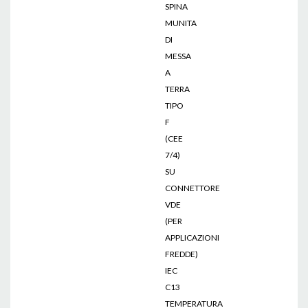
SPINA
MUNITA
DI
MESSA
A
TERRA
TIPO
F
(CEE
7/4)
SU
CONNETTORE
VDE
(PER
APPLICAZIONI
FREDDE)
IEC
C13
TEMPERATURA