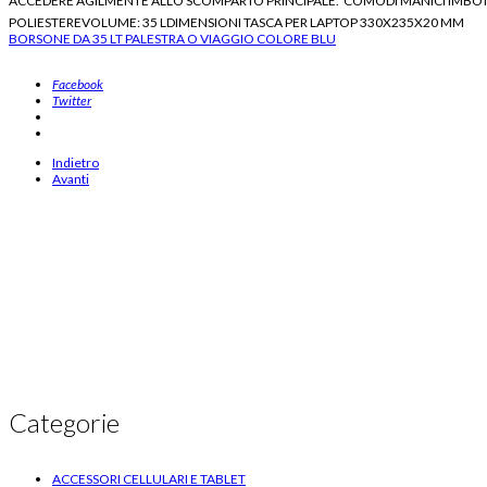
ACCEDERE AGILMENTE ALLO SCOMPARTO PRINCIPALE.  COMODI MANICI IMBOT
POLIESTEREVOLUME: 35 LDIMENSIONI TASCA PER LAPTOP 330X235X20 MM
BORSONE DA 35 LT PALESTRA O VIAGGIO COLORE BLU
borse per notebook, vendita online, ElettroJoyce.com, accessori notebook, custod
Facebook
Twitter
Indietro
Avanti
Categorie
ACCESSORI CELLULARI E TABLET