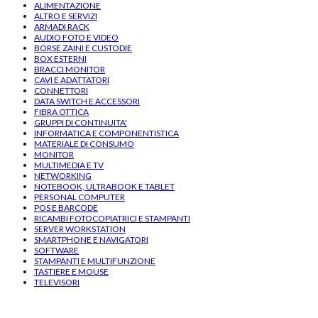
ALIMENTAZIONE
ALTRO E SERVIZI
ARMADI RACK
AUDIO FOTO E VIDEO
BORSE ZAINI E CUSTODIE
BOX ESTERNI
BRACCI MONITOR
CAVI E ADATTATORI
CONNETTORI
DATA SWITCH E ACCESSORI
FIBRA OTTICA
GRUPPI DI CONTINUITA'
INFORMATICA E COMPONENTISTICA
MATERIALE DI CONSUMO
MONITOR
MULTIMEDIA E TV
NETWORKING
NOTEBOOK, ULTRABOOK E TABLET
PERSONAL COMPUTER
POS E BARCODE
RICAMBI FOTOCOPIATRICI E STAMPANTI
SERVER WORKSTATION
SMARTPHONE E NAVIGATORI
SOFTWARE
STAMPANTI E MULTIFUNZIONE
TASTIERE E MOUSE
TELEVISORI