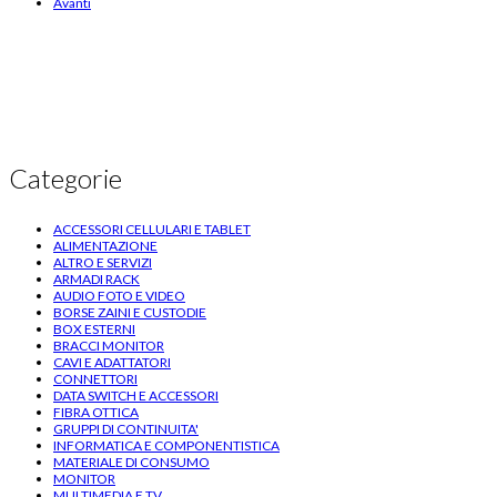
Avanti
Categorie
ACCESSORI CELLULARI E TABLET
ALIMENTAZIONE
ALTRO E SERVIZI
ARMADI RACK
AUDIO FOTO E VIDEO
BORSE ZAINI E CUSTODIE
BOX ESTERNI
BRACCI MONITOR
CAVI E ADATTATORI
CONNETTORI
DATA SWITCH E ACCESSORI
FIBRA OTTICA
GRUPPI DI CONTINUITA'
INFORMATICA E COMPONENTISTICA
MATERIALE DI CONSUMO
MONITOR
MULTIMEDIA E TV