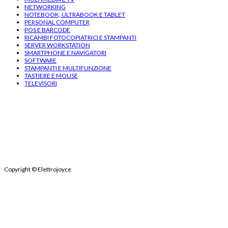
NETWORKING
NOTEBOOK, ULTRABOOK E TABLET
PERSONAL COMPUTER
POS E BARCODE
RICAMBI FOTOCOPIATRICI E STAMPANTI
SERVER WORKSTATION
SMARTPHONE E NAVIGATORI
SOFTWARE
STAMPANTI E MULTIFUNZIONE
TASTIERE E MOUSE
TELEVISORI
Copyright
© Elettrojoyce