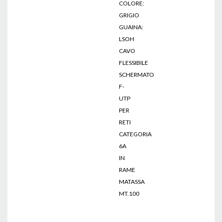
COLORE:
GRIGIO
GUAINA:
LSOH
CAVO
FLESSIBILE
SCHERMATO
F-
UTP
PER
RETI
CATEGORIA
6A
IN
RAME
MATASSA
MT.100
Cat
6A,