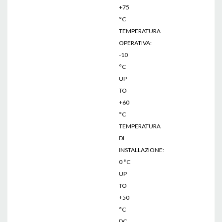
+75
°C
TEMPERATURA
OPERATIVA:
-10
°C
UP
TO
+60
°C
TEMPERATURA
DI
INSTALLAZIONE:
0 °C
UP
TO
+50
°C
DC