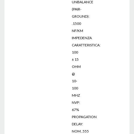
UNBALANCE
(PAIR-
GROUND):
.1500
NF/KM
IMPEDENZA
CARATTERISTICA:
100
± 15
OHM
@
10-
100
MHZ
NVP:
67%
PROPAGATION
DELAY:
NOM..555