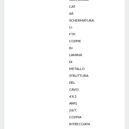
CAT
6A
SCHERMATURA:
U-
FTP,
COPPIE
IN
LAMINA
DI
METALLO
STRUTTURA
DEL
CAVO:
4 X 2
AWG
26/7,
COPPIA
INTRECCIATA