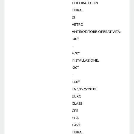
COLORATI.CON
FIBRA
DI
VETRO
ANTIRODITORE.OPERATIVITÀ:
-40°
-
+70°
INSTALLAZIONE:
-20°
-
+60°
EN50575:2013
EURO
CLASS
CPR
FCA
CAVO
FIBRA